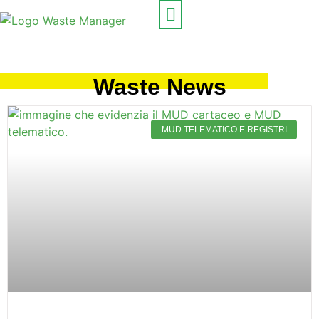
PROGETTATO PER
COME FUNZIONA
Waste News
MUD TELEMATICO E REGISTRI