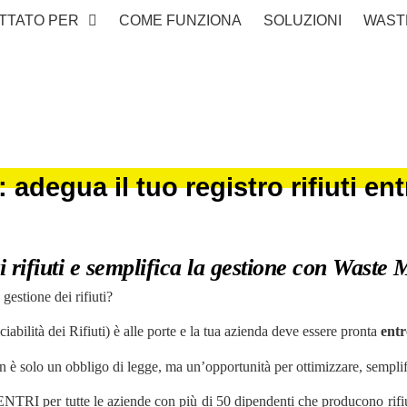
TTATO PER
COME FUNZIONA
SOLUZIONI
WAST
egua il tuo registro rifiuti ent
tri rifiuti e semplifica la gestione con Waste
estione dei rifiuti?
abilità dei Rifiuti) è alle porte e la tua azienda deve essere pronta
entr
 non è solo un obbligo di legge, ma un’opportunità per ottimizzare, semplifi
ENTRI per tutte le aziende con più di 50 dipendenti che producono rifiuti