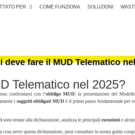
TTATO PER
COME FUNZIONA
SOLUZIONI
WAST
i deve fare il MUD Telematico ne
UD Telematico nel 2025?
ono confrontarsi con l’
obbligo MUD
: la presentazione del Model
tamente i
soggetti obbligati MUD
è il primo passo fondamentale per es
i
sono tenute alla dichiarazione, analizza le principali
esenzioni
e alcun
a cosa serve questa dichiarazione, puoi consultare la nostra guida comp