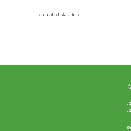
Torna alla lista articoli
C
C
©2