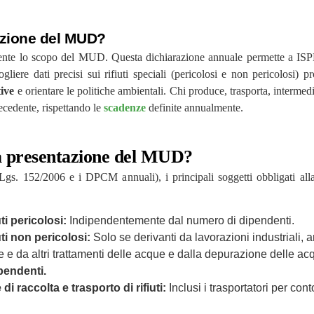
tazione del MUD?
ente lo scopo del MUD. Questa dichiarazione annuale permette a ISPRA
liere dati precisi sui rifiuti speciali (pericolosi e non pericolosi) pro
tive
e orientare le politiche ambientali. Chi produce, trasporta, intermedia
recedente, rispettando le
scadenze
definite annualmente.
lla presentazione del MUD?
Lgs. 152/2006 e i DPCM annuali), i principali soggetti obbligati al
uti pericolosi:
Indipendentemente dal numero di dipendenti.
uti non pericolosi:
Solo se derivanti da lavorazioni industriali, ar
ione e da altri trattamenti delle acque e dalla depurazione delle 
ipendenti.
i raccolta e trasporto di rifiuti:
Inclusi i trasportatori per cont