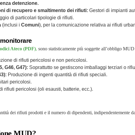
 senza detenzione.
i di recupero e smaltimento dei rifiuti:
Gestori di impianti aut
aggio di particolari tipologie di rifiuti.
a
(inclusi i
Comuni
), per la comunicazione relativa ai rifiuti urba
 monitorare
odici Ateco (PDF)
,
sono statisticamente più soggette all’obbligo MUD a
ione di rifiuti pericolosi e non pericolosi.
5, G46, G47):
Soprattutto se gestiscono imballaggi terziari o rifiut
43):
Produzione di ingenti quantità di rifiuti speciali.
itari pericolosi.
rifiuti pericolosi (oli esausti, batterie, ecc.).
ntità dei rifiuti prodotti e il numero di dipendenti, indipendentemente d
azione MUD?