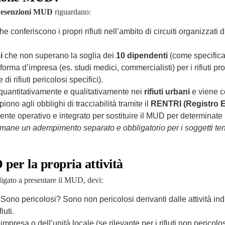
i
esenzioni MUD
riguardano:
e conferiscono i propri rifiuti nell’ambito di circuiti organizzati di
i
che non superano la soglia dei
10 dipendenti
(come specifica
rma d’impresa (es. studi medici, commercialisti) per i rifiuti prod
i rifiuti pericolosi specifici).
ra quantitativamente e qualitativamente nei
rifiuti urbani
e viene co
ono agli obblighi di tracciabilità tramite il
RENTRI (Registro El
nte operativo e integrato per sostituire il MUD per determinate
mane un adempimento separato e obbligatorio per i soggetti ten
per la propria attività
ligato a presentare il MUD, devi:
Sono pericolosi? Sono non pericolosi derivanti dalle attività in
iuti.
impresa o dell’unità locale (se rilevante per i rifiuti non pericolos