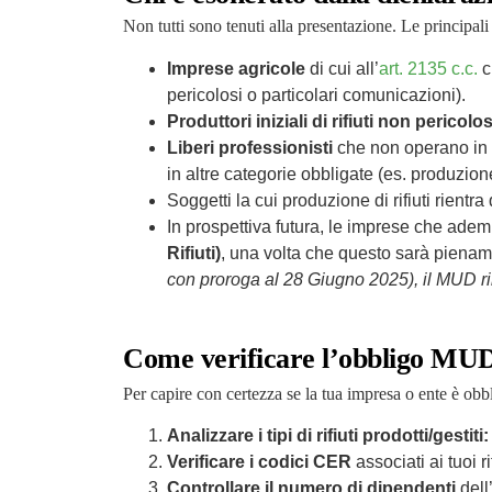
Non tutti sono tenuti alla presentazione. Le principal
Imprese agricole
di cui all’
art. 2135 c.c.
ch
pericolosi o particolari comunicazioni).
Produttori iniziali di rifiuti non pericolos
Liberi professionisti
che non operano in fo
in altre categorie obbligate (es. produzione d
Soggetti la cui produzione di rifiuti rient
In prospettiva futura, le imprese che adempi
Rifiuti)
, una volta che questo sarà piename
con proroga al 28 Giugno 2025), il MUD ri
Come verificare l’obbligo MUD 
Per capire con certezza se la tua impresa o ente è obb
Analizzare i tipi di rifiuti prodotti/gestiti:
Verificare i codici CER
associati ai tuoi rif
Controllare il numero di dipendenti
dell’