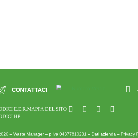
CONTATTACI
ODICI E.E.R.
MAPPA DEL SITO
ODICI HP
026 – Waste Manager – p.iva 04377810231 –
Dati azienda
–
Privacy 