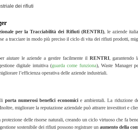
ger
zionale per la Tracciabilità dei Rifiuti (RENTRI)
, le aziende ita
se a tracciare in modo più preciso il ciclo di vita dei rifiuti prodotti, mi
er aiutare le aziende a gestire facilmente il
RENTRI
, garantendo l
stione digitale intuitiva (
guarda come funziona
), Waste Manager perm
igliorare l’efficienza operativa delle aziende industriali.
ali
porta numerosi benefici economici
e ambientali. La riduzione de
ltre, migliorare la reputazione aziendale può attrarre investitori e client
 protezione delle risorse naturali, creando un ciclo virtuoso che fa be
estione sostenibile dei rifiuti possono registrare un
aumento della com