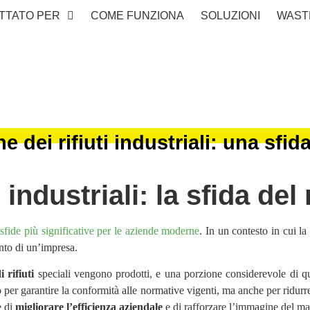
TTATO PER
COME FUNZIONA
SOLUZIONI
WAST
e dei rifiuti industriali: una sfida
 industriali: la sfida del
e
sfide più significative per le aziende moderne
. In un contesto in cui la 
ento di un’impresa.
 rifiuti
speciali vengono prodotti, e una porzione considerevole di que
 per garantire la conformità alle normative vigenti, ma anche per ridurr
e di
migliorare l’efficienza aziendale
e di rafforzare l’immagine del ma