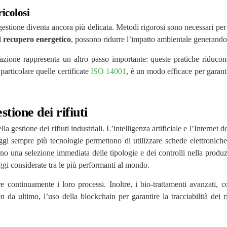
icolosi
a gestione diventa ancora più delicata. Metodi rigorosi sono necessari pe
l
recupero energetico
, possono ridurre l’impatto ambientale generando
cazione rappresenta un altro passo importante: queste pratiche riducono 
articolare quelle certificate
ISO 14001
, è un modo efficace per garanti
tione dei rifiuti
 gestione dei rifiuti industriali. L’intelligenza artificiale e l’Interne
ggi sempre più tecnologie permettono di utilizzare schede elettroniche i
no una selezione immediata delle tipologie e dei controlli nella produz
ggi considerate tra le più performanti al mondo.
e continuamente i loro processi. Inoltre, i bio-trattamenti avanzati, 
Non da ultimo, l’uso della blockchain per garantire la tracciabilità dei